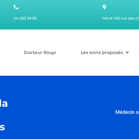
04 263 99 93
146 et 148 rue des 
Docteur Rouyr
Les soins proposés
la
Médecin ob
s